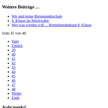
Weitere Beiträge ...
Wir sind keine Brennpunktschule
4. Klasse im Strickwahn
Wer was werden will ... Betriebspraktikum 8. Klasse
Seite 45 von 48
Start
Zurück
39
40
41
42
43
44
45
46
47
48
Weiter
Ende
Aufg'merkt!