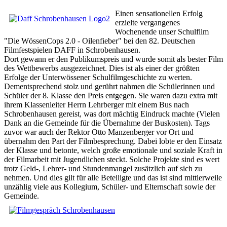
Einen sensationellen Erfolg
erzielte vergangenes
Wochenende unser Schulfilm
"Die WössenCops 2.0 - Oilenfieber" bei den 82. Deutschen
Filmfestspielen DAFF in Schrobenhausen.
Dort gewann er den Publikumspreis und wurde somit als bester Film
des Wettbewerbs ausgezeichnet. Dies ist als einer der größten
Erfolge der Unterwössener Schulfilmgeschichte zu werten.
Dementsprechend stolz und gerührt nahmen die Schülerinnen und
Schüler der 8. Klasse den Preis entgegen. Sie waren dazu extra mit
ihrem Klassenleiter Herrn Lehrberger mit einem Bus nach
Schrobenhausen gereist, was dort mächtig Eindruck machte (Vielen
Dank an die Gemeinde für die Übernahme der Buskosten). Tags
zuvor war auch der Rektor Otto Manzenberger vor Ort und
übernahm den Part der Filmbesprechung. Dabei lobte er den Einsatz
der Klasse und betonte, welch große emotionale und soziale Kraft in
der Filmarbeit mit Jugendlichen steckt. Solche Projekte sind es wert
trotz Geld-, Lehrer- und Stundenmangel zusätzlich auf sich zu
nehmen. Und dies gilt für alle Beteiligte und das ist sind mittlerweile
unzählig viele aus Kollegium, Schüler- und Elternschaft sowie der
Gemeinde.