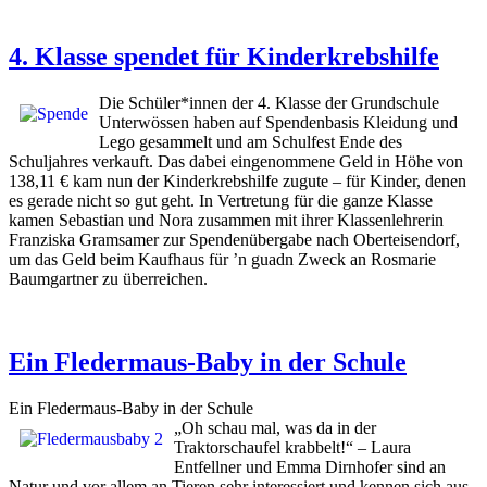
4. Klasse spendet für Kinderkrebshilfe
Die Schüler*innen der 4. Klasse der Grundschule
Unterwössen haben auf Spendenbasis Kleidung und
Lego gesammelt und am Schulfest Ende des
Schuljahres verkauft. Das dabei eingenommene Geld in Höhe von
138,11 € kam nun der Kinderkrebshilfe zugute – für Kinder, denen
es gerade nicht so gut geht. In Vertretung für die ganze Klasse
kamen Sebastian und Nora zusammen mit ihrer Klassenlehrerin
Franziska Gramsamer zur Spendenübergabe nach Oberteisendorf,
um das Geld beim Kaufhaus für ’n guadn Zweck an Rosmarie
Baumgartner zu überreichen.
Ein Fledermaus-Baby in der Schule
Ein Fledermaus-Baby in der Schule
„Oh schau mal, was da in der
Traktorschaufel krabbelt!“ – Laura
Entfellner und Emma Dirnhofer sind an
Natur und vor allem an Tieren sehr interessiert und kennen sich aus.