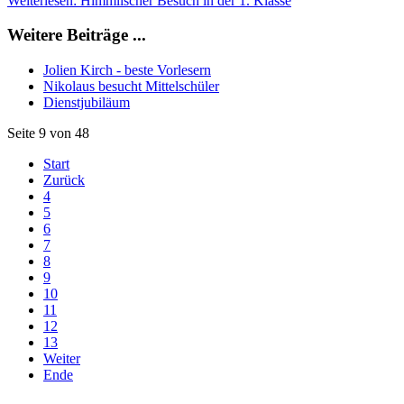
Weiterlesen: Himmlischer Besuch in der 1. Klasse
Weitere Beiträge ...
Jolien Kirch - beste Vorlesern
Nikolaus besucht Mittelschüler
Dienstjubiläum
Seite 9 von 48
Start
Zurück
4
5
6
7
8
9
10
11
12
13
Weiter
Ende