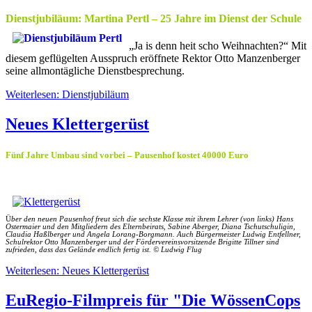
Dienstjubiläum: Martina Pertl – 25 Jahre im Dienst der Schule
„Ja is denn heit scho Weihnachten?“ Mit
diesem geflügelten Ausspruch eröffnete Rektor Otto Manzenberger
seine allmontägliche Dienstbesprechung.
Weiterlesen: Dienstjubiläum
Neues Klettergerüst
Fünf Jahre Umbau sind vorbei – Pausenhof kostet 40000 Euro
Ü
ber den neuen Pausenhof freut sich die sechste Klasse mit ihrem Lehrer (von links) Hans
Ostermaier und den Mitgliedern des Elternbeirats, Sabine Aberger, Diana Tschutschuligin,
Claudia Haßlberger und Angela Lorang-Borgmann. Auch Bürgermeister Ludwig Entfellner,
Schulrektor Otto Manzenberger und der Fördervereinsvorsitzende Brigitte Tillner sind
zufrieden, dass das Gelände endlich fertig ist. © Ludwig Flug
Weiterlesen: Neues Klettergerüst
EuRegio-Filmpreis für "Die WössenCops