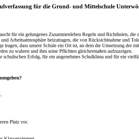
ulverfassung für die Grund- und Mittelschule Unterwö
aucht für ein gelungenes Zusammenleben Regeln und Richtlinien, die
n- und Arbeitsatmosphäre beizutragen, die von Rücksichtnahme und Toler
 tragen, dass unsere Schule ein Ort ist, an dem die Umsetzung der mit
jeden zu wahren und ihm seine Pflichten gleichermaßen aufzuzeigen.
 schulischen Erfolg, für ein angenehmes Schulklima und für ein vielfäl
l umgehen?
.
ren Platz vor.
hs Klassenzimmer.