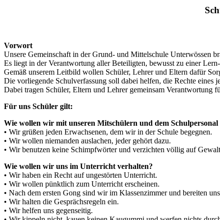
Sch
Vorwort
Unsere Gemeinschaft in der Grund- und Mittelschule Unterwössen br
Es liegt in der Verantwortung aller Beteiligten, bewusst zu einer Ler
Gemäß unserem Leitbild wollen Schüler, Lehrer und Eltern dafür Sorge
Die vorliegende Schulverfassung soll dabei helfen, die Rechte eines 
Dabei tragen Schüler, Eltern und Lehrer gemeinsam Verantwortung für
Für uns Schüler gilt:
Wie wollen wir mit unseren Mitschülern und dem Schulpersona
• Wir grüßen jeden Erwachsenen, dem wir in der Schule begegnen.
• Wir wollen niemanden auslachen, jeder gehört dazu.
• Wir benutzen keine Schimpfwörter und verzichten völlig auf Gewalt
Wie wollen wir uns im Unterricht verhalten?
• Wir haben ein Recht auf ungestörten Unterricht.
• Wir wollen pünktlich zum Unterricht erscheinen.
• Nach dem ersten Gong sind wir im Klassenzimmer und bereiten unse
• Wir halten die Gesprächsregeln ein.
• Wir helfen uns gegenseitig.
• Wir kippeln nicht, kauen keinen Kaugummi und werfen nichts durc