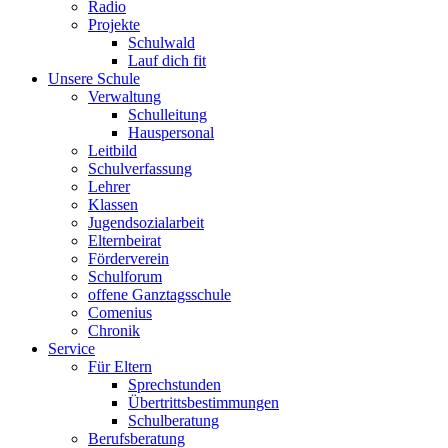
Radio
Projekte
Schulwald
Lauf dich fit
Unsere Schule
Verwaltung
Schulleitung
Hauspersonal
Leitbild
Schulverfassung
Lehrer
Klassen
Jugendsozialarbeit
Elternbeirat
Förderverein
Schulforum
offene Ganztagsschule
Comenius
Chronik
Service
Für Eltern
Sprechstunden
Übertrittsbestimmungen
Schulberatung
Berufsberatung