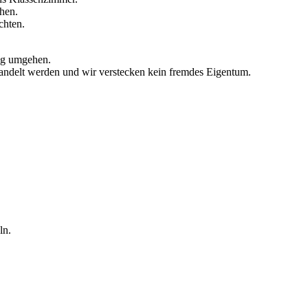
ehen.
chten.
tig umgehen.
handelt werden und wir verstecken kein fremdes Eigentum.
ln.