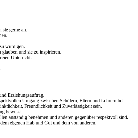
 sie gerne an.
hen.
 zu würdigen.
glauben und sie zu inspirieren.
reien Unterricht.
.
 und Erziehungsauftrag.
espektvollen Umgang zwischen Schülern, Eltern und Lehrern bei.
ünktlichkeit, Freundlichkeit und Zuverlässigkeit sein.
ung bewusst.
tellen anständig benehmen und anderen gegenüber respektvoll sind.
t dem eigenen Hab und Gut und dem von anderen.