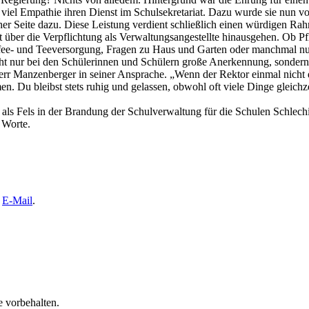
it viel Empathie ihren Dienst im Schulsekretariat. Dazu wurde sie nun 
r Seite dazu. Diese Leistung verdient schließlich einen würdigen Rahme
it über die Verpflichtung als Verwaltungsangestellte hinausgehen. Ob Pf
e- und Teeversorgung, Fragen zu Haus und Garten oder manchmal nur ei
icht nur bei den Schülerinnen und Schülern große Anerkennung, sonder
rr Manzenberger in seiner Ansprache. „Wenn der Rektor einmal nicht da
en. Du bleibst stets ruhig und gelassen, obwohl oft viele Dinge gleichz
t als Fels in der Brandung der Schulverwaltung für die Schulen Schle
 Worte.
e
E-Mail
.
 vorbehalten.