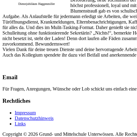
Dienstjubiläum Haggenmiller
höchst professionell, loyal und m
Blumenstrauß gab es von schulische
Aufgabe. Als Anlaufstelle für jedermann erledigt sie Arbeiten, die we
Türöffnungsdienst, Krankmeldungen, Elternbenachrichtigungen, Kaffe
für alles da. Und dies im Mulit-Tasking-Format. Daher genießt sie n
Schulleitung ohne funktionierende Sekretärin? „Nichts!“, bemerkte He
nicht besetzt ist, steht der Laden! Denn dort laufen alle Fäden zusamm
zuvorkommend. Bewundernswert!
Vielen Dank für deine treuen Dienste und deine hervorragende Arbei
Auch das Kollegium spendete ihr dazu viel Beifall und anerkennende
Email
Für Fragen, Anregungen, Wünsche oder Lob schickt uns einfach ein
Rechtliches
Impressum
Datenschutzhinweis
Links
Copyright © 2026 Grund- und Mittelschule Unterwössen. Alle Rechte