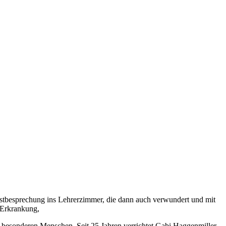
nstbesprechung ins Lehrerzimmer, die dann auch verwundert und mit
 Erkrankung,
n besonderen Menschen. Seit 25 Jahren verrichtet Gabi Haggenmiller