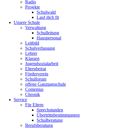
Radio
Projekte
Schulwald
Lauf dich fit
Unsere Schule
Verwaltung
Schulleitung
Hauspersonal
Leitbild
Schulverfassung
Lehrer
Klassen
Jugendsozialarbeit
Elternbeirat
Förderverein
Schulforum
offene Ganztagsschule
Comenius
Chronik
Service
Für Eltern
Sprechstunden
Übertrittsbestimmungen
Schulberatung
Berufsberatung