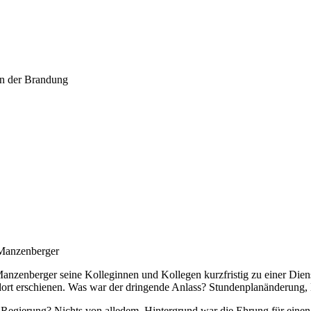
in der Brandung
Manzenberger
anzenberger seine Kolleginnen und Kollegen kurzfristig zu einer Die
 dort erschienen. Was war der dringende Anlass? Stundenplanänderung,
 Regierung? Nichts von alledem. Hintergrund war die Ehrung für eine