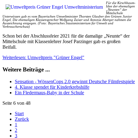
Für die Kirschbaum-
Idee der ehemaligen
„Neunten“ der
Mittelschule
Unterwössen gab es vom Bayerischen Umweltminister Thorsten Glauber den Grünen Junior
Engel. Die ehemaligen Klassensprecher Wolfgang Zaiser und Antonia Aberger nahmen die
Auszeichnung entgegen. (Foto: Bayerisches Staatsministerium für Umwelt und
Verbraucherschutz)
Schon bei der Abschlussfeier 2021 für die damalige „Neunte“ der
Mittelschule mit Klassenlehrer Josef Parzinger gab es großen
Beifall.
Weiterlesen: Umweltpreis "Grüner Engel"
Weitere Beiträge ...
Sensation - WössenCops 2.0 gewinnt Deutsche Filmfestspiele
4. Klasse spendet für Kinderkrebshilfe
Ein Fledermaus-Baby in der Schule
Seite 6 von 48
Start
Zurück
1
2
3