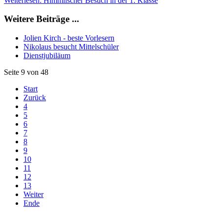
Weiterlesen: Himmlischer Besuch in der 1. Klasse
Weitere Beiträge ...
Jolien Kirch - beste Vorlesern
Nikolaus besucht Mittelschüler
Dienstjubiläum
Seite 9 von 48
Start
Zurück
4
5
6
7
8
9
10
11
12
13
Weiter
Ende