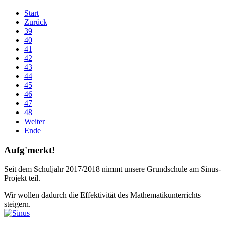
Start
Zurück
39
40
41
42
43
44
45
46
47
48
Weiter
Ende
Aufg'merkt!
Seit dem Schuljahr 2017/2018 nimmt unsere Grundschule am Sinus-
Projekt teil.
Wir wollen dadurch die Effektivität des Mathematikunterrichts
steigern.